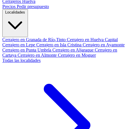
Cerrajeros Huelva
Precios
Pedir presupuesto
Localidades
Cerrajero en Granada de Río-Tinto
Cerrajero en Huelva Capital
Cerrajero en Lepe
Cerrajero en Isla Cristina
Cerrajero en Ayamonte
Cerrajero en Punta Umbría
Cerrajero en Aljaraque
Cerrajero en
Cartaya
Cerrajero en Almonte
Cerrajero en Moguer
Todas las localidades