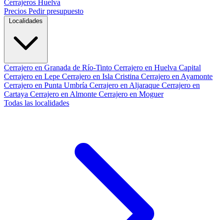
Cerrajeros Huelva
Precios
Pedir presupuesto
Localidades
Cerrajero en Granada de Río-Tinto
Cerrajero en Huelva Capital
Cerrajero en Lepe
Cerrajero en Isla Cristina
Cerrajero en Ayamonte
Cerrajero en Punta Umbría
Cerrajero en Aljaraque
Cerrajero en
Cartaya
Cerrajero en Almonte
Cerrajero en Moguer
Todas las localidades