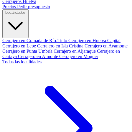
Cerrajeros Huelva
Precios
Pedir presupuesto
Localidades
Cerrajero en Granada de Río-Tinto
Cerrajero en Huelva Capital
Cerrajero en Lepe
Cerrajero en Isla Cristina
Cerrajero en Ayamonte
Cerrajero en Punta Umbría
Cerrajero en Aljaraque
Cerrajero en
Cartaya
Cerrajero en Almonte
Cerrajero en Moguer
Todas las localidades