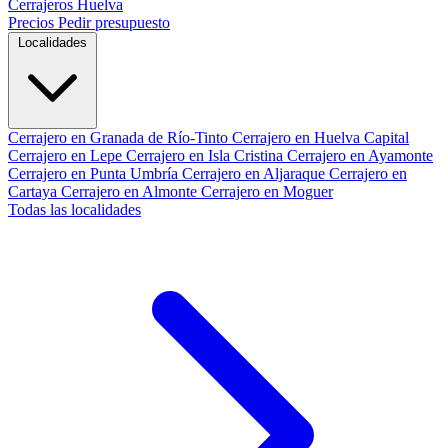
Cerrajeros Huelva
Precios
Pedir presupuesto
Localidades
Cerrajero en Granada de Río-Tinto
Cerrajero en Huelva Capital
Cerrajero en Lepe
Cerrajero en Isla Cristina
Cerrajero en Ayamonte
Cerrajero en Punta Umbría
Cerrajero en Aljaraque
Cerrajero en
Cartaya
Cerrajero en Almonte
Cerrajero en Moguer
Todas las localidades