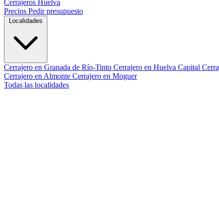
Cerrajeros Huelva
Precios
Pedir presupuesto
Localidades
Cerrajero en Granada de Río-Tinto
Cerrajero en Huelva Capital
Cerra
Cerrajero en Almonte
Cerrajero en Moguer
Todas las localidades