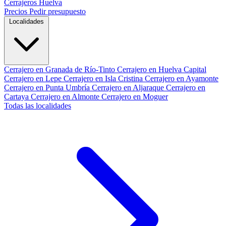
Cerrajeros Huelva
Precios
Pedir presupuesto
Localidades
Cerrajero en Granada de Río-Tinto
Cerrajero en Huelva Capital
Cerrajero en Lepe
Cerrajero en Isla Cristina
Cerrajero en Ayamonte
Cerrajero en Punta Umbría
Cerrajero en Aljaraque
Cerrajero en
Cartaya
Cerrajero en Almonte
Cerrajero en Moguer
Todas las localidades