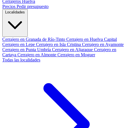
Cerrajeros Huelva
Precios
Pedir presupuesto
Localidades
Cerrajero en Granada de Río-Tinto
Cerrajero en Huelva Capital
Cerrajero en Lepe
Cerrajero en Isla Cristina
Cerrajero en Ayamonte
Cerrajero en Punta Umbría
Cerrajero en Aljaraque
Cerrajero en
Cartaya
Cerrajero en Almonte
Cerrajero en Moguer
Todas las localidades