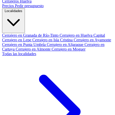
Cerrajeros Huelva
Precios
Pedir presupuesto
Localidades
Cerrajero en Granada de Río-Tinto
Cerrajero en Huelva Capital
Cerrajero en Lepe
Cerrajero en Isla Cristina
Cerrajero en Ayamonte
Cerrajero en Punta Umbría
Cerrajero en Aljaraque
Cerrajero en
Cartaya
Cerrajero en Almonte
Cerrajero en Moguer
Todas las localidades