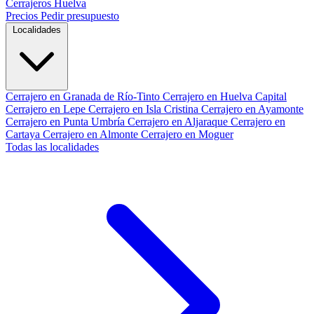
Cerrajeros Huelva
Precios
Pedir presupuesto
Localidades
Cerrajero en Granada de Río-Tinto
Cerrajero en Huelva Capital
Cerrajero en Lepe
Cerrajero en Isla Cristina
Cerrajero en Ayamonte
Cerrajero en Punta Umbría
Cerrajero en Aljaraque
Cerrajero en
Cartaya
Cerrajero en Almonte
Cerrajero en Moguer
Todas las localidades