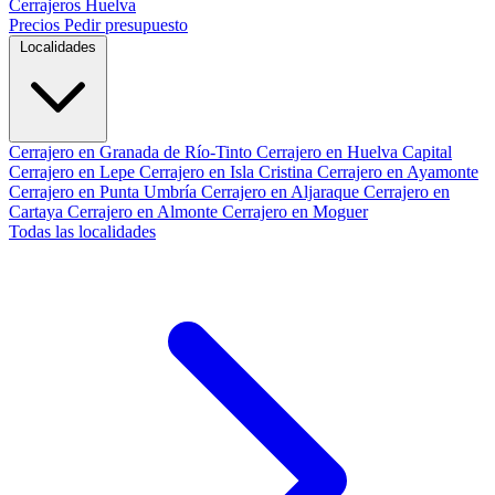
Cerrajeros Huelva
Precios
Pedir presupuesto
Localidades
Cerrajero en Granada de Río-Tinto
Cerrajero en Huelva Capital
Cerrajero en Lepe
Cerrajero en Isla Cristina
Cerrajero en Ayamonte
Cerrajero en Punta Umbría
Cerrajero en Aljaraque
Cerrajero en
Cartaya
Cerrajero en Almonte
Cerrajero en Moguer
Todas las localidades